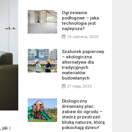
Ogrzewanie
podłogowe – jaka
technologia jest
najlepsza?
16 czerwca, 2025
Szalunek papierowy
– ekologiczna
alternatywa dla
tradycyjnych
materiałów
budowlanych
27 maja, 2025
Ekologiczny
drewniany plac
zabaw do ogrodu –
stwórz przestrzeń
bliską naturze, którą
pokochają dzieci!
jak i