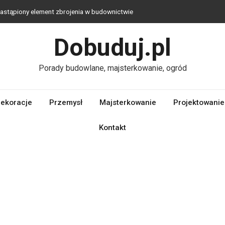
astąpiony element zbrojenia w budownictwie
jaka technologia jest najlepsza?
Dobuduj.pl
ologiczna alternatywa dla tradycyjnych materiałów budowlanych
ac zabaw do ogrodu – stwórz przestrzeń bliską naturze, którą
Porady budowlane, majsterkowanie, ogród
we wybrać?
ekoracje
Przemysł
Majsterkowanie
Projektowanie
Kontakt