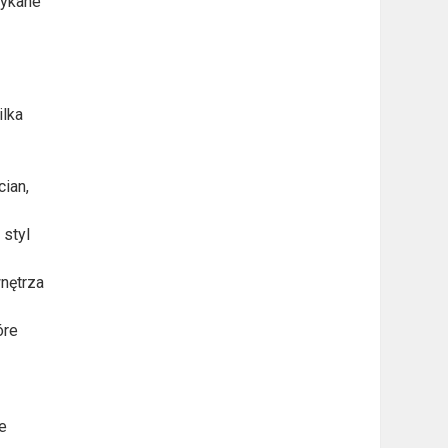
tykane
ilka
cian,
 styl
wnętrza
óre
ne