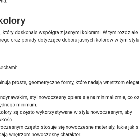
wna.
kolory
e, który doskonale współgra z jasnymi kolorami. W tym rozdziale
go oraz porady dotyczące doboru jasnych kolorów w tym stylu
cechami:
ują proste, geometryczne formy, które nadają wnętrzom eleganc
andynawskim, styl nowoczesny opiera się na minimalizmie, co o
zbędnego minimum.
olory są często wykorzystywane w stylu nowoczesnym, aby
kkość.
oczesnym często stosuje się nowoczesne materiały, takie jak s
adają wnętrzom nowoczesny charakter.