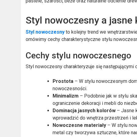
pastele, szarości, beże oraz naturalne odcienie dre
Styl nowoczesny a jasne 
Styl nowoczesny
to kolejny trend we wnętrzarstwi
omówimy cechy charakterystyczne stylu nowoczesne
Cechy stylu nowoczesnego
Styl nowoczesny charakteryzuje się następującymi 
Prostota
– W stylu nowoczesnym domin
nowoczesności.
Minimalizm
– Podobnie jak w stylu sk
ograniczenie dekoracji i mebli do nie
Dominacja jasnych kolorów
– Jasne k
wprowadzić do wnętrza przestrzeń i le
Nowoczesne materiały
– W stylu now
metal czy tworzywa sztuczne, które n