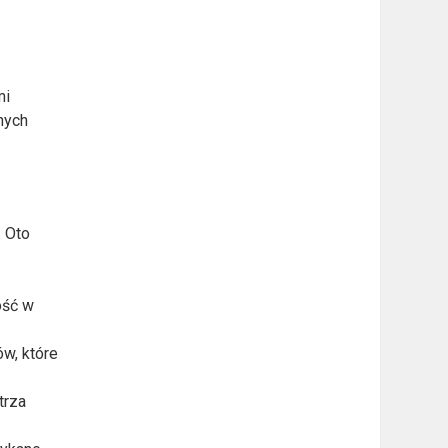
mi
nych
. Oto
ość w
ów, które
trza