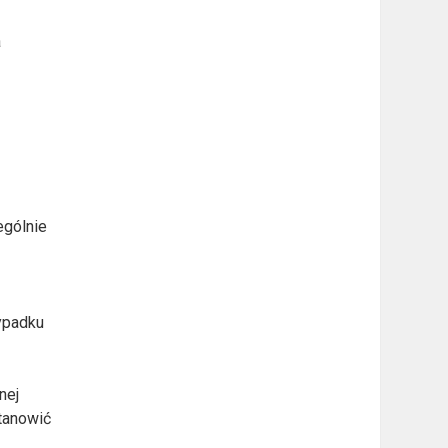
a
w
ególnie
zypadku
nej
tanowić