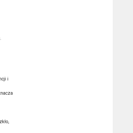
.
ji i
znacza
zkło,