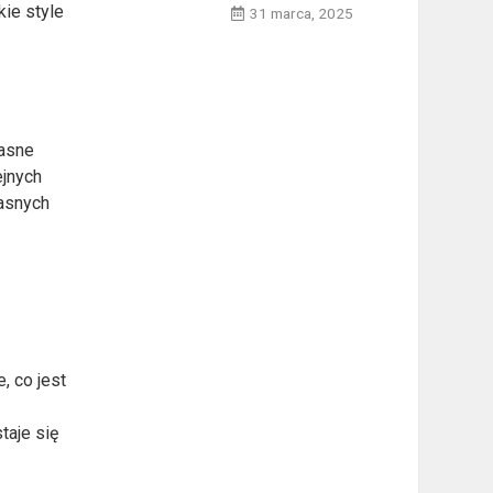
kie style
31 marca, 2025
jasne
ejnych
jasnych
, co jest
taje się