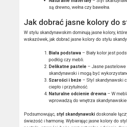
Naturalne materiały
– Styl skandynaws
są drewno, wełna czy bawełna.
Jak dobrać jasne kolory do 
W stylu skandynawskim dominują jasne kolory, które
wskazówek, jak dobrać jasne kolory do stylu skand
Biała podstawa
– Biały kolor jest pod
podłóg czy mebli.
Delikatne pastele
– Jasne pastelowe ko
skandynawski i mogą być wykorzystane 
Szarości i beże
– Styl skandynawski c
ciepło i przytulność.
Naturalne odcienie drewna
– W mebla
wprowadzą do wnętrza skandynawskieg
Podsumowując,
styl skandynawski
doskonale łączy
świeżość i harmonię. Wybierając jasne kolory do st