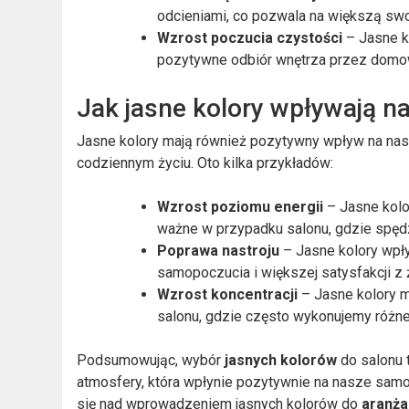
odcieniami, co pozwala na większą swo
Wzrost poczucia czystości
– Jasne ko
pozytywne odbiór wnętrza przez domow
Jak jasne kolory wpływają 
Jasne kolory mają również pozytywny wpływ na nas
codziennym życiu. Oto kilka przykładów:
Wzrost poziomu energii
– Jasne kolo
ważne w przypadku salonu, gdzie spędz
Poprawa nastroju
– Jasne kolory wpły
samopoczucia i większej satysfakcji z 
Wzrost koncentracji
– Jasne kolory m
salonu, gdzie często wykonujemy różn
Podsumowując, wybór
jasnych kolorów
do salonu t
atmosfery, która wpłynie pozytywnie na nasze sam
się nad wprowadzeniem jasnych kolorów do
aranża