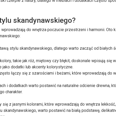
ki czerpie z natury, dlatego w meblach i dodatkach często spo
stylu skandynawskiego?
 wprowadzają do wnętrza poczucie przestrzeni i harmonii. Oto k
ynawskiego:
stawą stylu skandynawskiego, dlatego warto zacząć od białych ś
lory, takie jak róż, miętowy czy błękit, doskonale wpisują się w
jako dodatki lub akcenty kolorystyczne.
zęsto łączy się z szarościami i beżami, które wprowadzają do 
ch i dodatkach warto postawić na naturalne odcienie drewna, kt
o charakter.
 się z jasnymi kolorami, które wprowadzają do wnętrza lekkość,
ylu skandynawskiego, warto postawić na białą podstawę, delikat