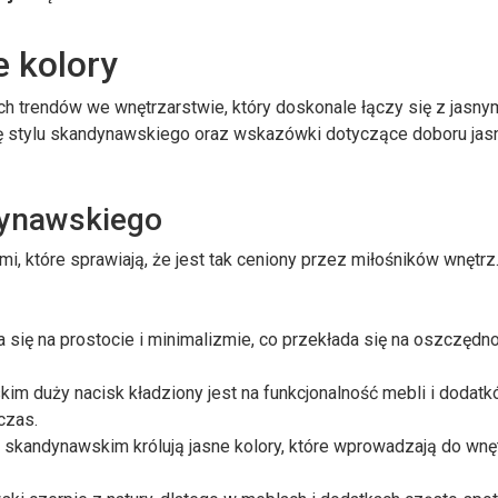
e kolory
ych trendów we wnętrzarstwie, który doskonale łączy się z jasny
ę stylu skandynawskiego oraz wskazówki dotyczące doboru jas
dynawskiego
i, które sprawiają, że jest tak ceniony przez miłośników wnętrz
 się na prostocie i minimalizmie, co przekłada się na oszczędn
m duży nacisk kładziony jest na funkcjonalność mebli i dodatk
czas.
 skandynawskim królują jasne kolory, które wprowadzają do wnę