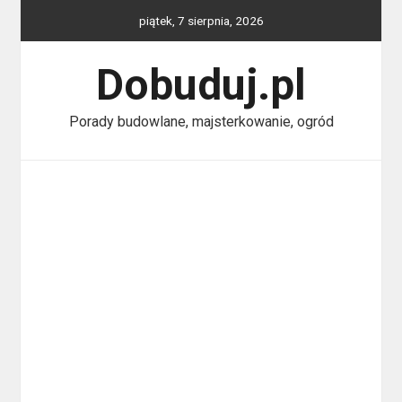
Skip
piątek, 7 sierpnia, 2026
to
content
Dobuduj.pl
Porady budowlane, majsterkowanie, ogród