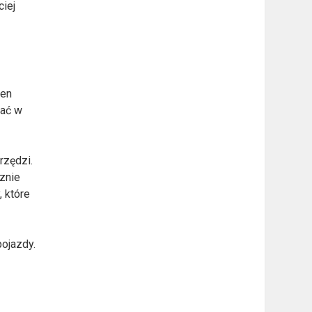
iej
den
wać w
rzędzi.
znie
 które
pojazdy.