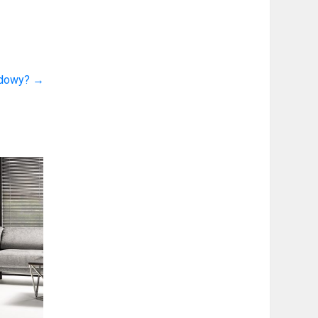
odowy?
→