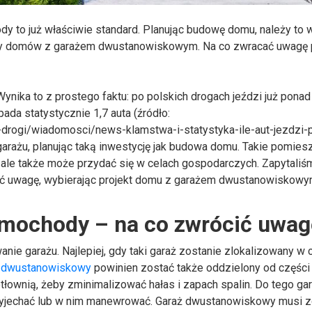
dy to już właściwie standard. Planując budowę domu, należy to 
ty domów z garażem dwustanowiskowym. Na co zwracać uwagę p
ynika to z prostego faktu: po polskich drogach jeździ już ponad
a statystycznie 1,7 auta (źródło:
kie-drogi/wiadomosci/news-klamstwa-i-statystyka-ile-aut-jezdzi-
garażu, planując taką inwestycję jak budowa domu. Takie pomies
 ale także może przydać się w celach gospodarczych. Zapytaliś
ać uwagę, wybierając projekt domu z garażem dwustanowiskowy
amochody – na co zwrócić uwag
e garażu. Najlepiej, gdy taki garaż zostanie zlokalizowany w 
 dwustanowiskowy
powinien zostać także oddzielony od części
wnią, żeby zminimalizować hałas i zapach spalin. Do tego gar
o wyjechać lub w nim manewrować. Garaż dwustanowiskowy musi 