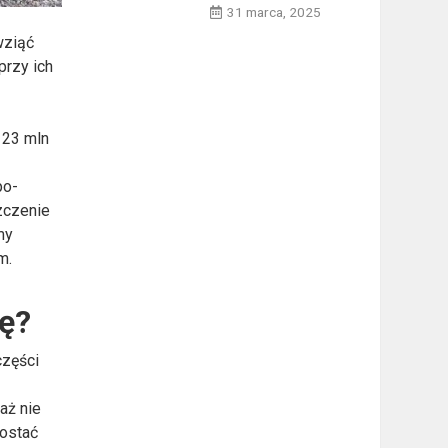
31 marca, 2025
wziąć
rzy ich
 23 mln
po-
zczenie
my
m.
ę?
części
aż nie
zostać