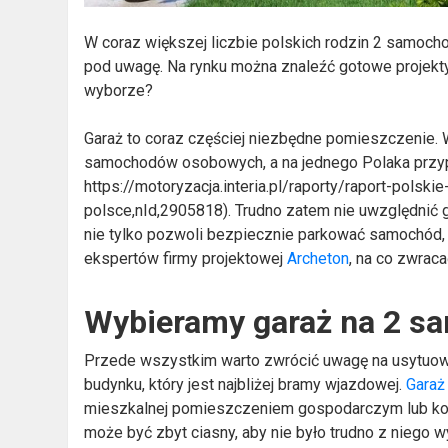
W coraz większej liczbie polskich rodzin 2 samocho
pod uwagę. Na rynku można znaleźć gotowe projek
wyborze?
Garaż to coraz częściej niezbędne pomieszczenie. W
samochodów osobowych, a na jednego Polaka przypad
https://motoryzacja.interia.pl/raporty/raport-pols
polsce,nId,2905818). Trudno zatem nie uwzględnić 
nie tylko pozwoli bezpiecznie parkować samochód,
ekspertów firmy projektowej
Archeton
, na co zwrac
Wybieramy garaż na 2 s
Przede wszystkim warto zwrócić uwagę na usytuowani
budynku, który jest najbliżej bramy wjazdowej.
Garaż
mieszkalnej pomieszczeniem gospodarczym lub kotło
może być zbyt ciasny, aby nie było trudno z nieg