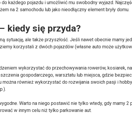
 do każdego pojazdu i umożliwić mu swobodny wyjazd. Najczęśc
em na 2 samochodu lub jako nieodłączny element bryły domu.
 kiedy się przyda?
lną sytuację, ale także przyszłość. Jeśli nawet obecnie mamy je
ędziemy korzystali z dwóch pojazdów (własne auto może użytko
zeniem wykorzystać do przechowywania rowerów, kosiarek, na
eszczenia gospodarczego, warsztatu lub miejsca, gdzie bezpiec
 można również wykorzystać do rozwijania swoich pasji i hobby,
.).
wygodne. Warto na niego postawić nie tylko wtedy, gdy mamy 2 
wać w innym celu niż tylko parkowanie aut.