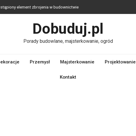
stąpiony element zbrojenia w budownictwie
aka technologia jest najlepsza?
Dobuduj.pl
logiczna alternatywa dla tradycyjnych materiałów budowlanych
c zabaw do ogrodu – stwórz przestrzeń bliską naturze, którą
Porady budowlane, majsterkowanie, ogród
we wybrać?
ekoracje
Przemysł
Majsterkowanie
Projektowanie
Kontakt