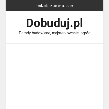
Skip
niedziela, 9 sierpnia, 2026
to
content
Dobuduj.pl
Porady budowlane, majsterkowanie, ogród