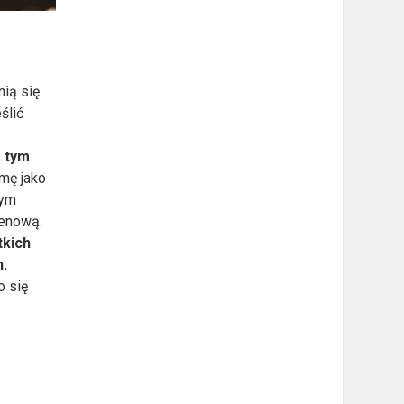
nią się
ślić
s tym
mę jako
zym
cenową.
tkich
n.
o się