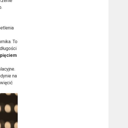
rzenie
p.
etlenia
rnika. To
długości
apięciem
lacyjne.
edynie na
więcić