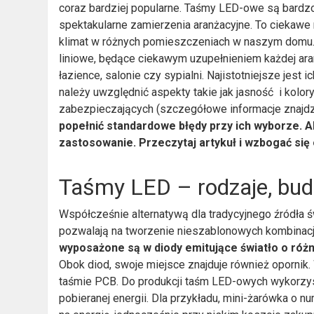
coraz bardziej popularne. Taśmy LED-owe są bardz
spektakularne zamierzenia aranżacyjne. To ciekawe 
klimat w różnych pomieszczeniach w naszym domu.
liniowe, będące ciekawym uzupełnieniem każdej ara
łazience, salonie czy sypialni. Najistotniejsze je
należy uwzględnić aspekty takie jak jasność i kolo
zabezpieczających (szczegółowe informacje znajdzi
popełnić standardowe błędy przy ich wyborze. Ab
zastosowanie. Przeczytaj artykuł i wzbogać się
Taśmy LED – rodzaje, budo
Współcześnie alternatywą dla tradycyjnego źródła 
pozwalają na tworzenie nieszablonowych kombinacj
wyposażone są w diody emitujące światło o róż
Obok diod, swoje miejsce znajduje również opornik
taśmie PCB. Do produkcji taśm LED-owych wykorzystu
pobieranej energii. Dla przykładu, mini-żarówka o 