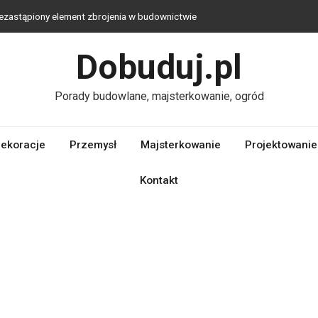
ezastąpiony element zbrojenia w budownictwie
– jaka technologia jest najlepsza?
Dobuduj.pl
ekologiczna alternatywa dla tradycyjnych materiałów budowlanych
plac zabaw do ogrodu – stwórz przestrzeń bliską naturze, którą
Porady budowlane, majsterkowanie, ogród
iowe wybrać?
ekoracje
Przemysł
Majsterkowanie
Projektowanie
Kontakt