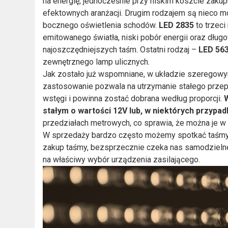
na energię, jednocześnie przy niskim koszcie zaku
efektownych aranżacji. Drugim rodzajem są nieco m
bocznego oświetlenia schodów.
LED 2835
to trzeci
emitowanego światła, niski pobór energii oraz długo
najoszczędniejszych taśm. Ostatni rodzaj –
LED 56
zewnętrznego lamp ulicznych.
Jak zostało już wspomniane, w układzie szeregowym
zastosowanie pozwala na utrzymanie stałego przep
wstęgi i powinna zostać dobrana według proporcji.
stałym o wartości 12V lub, w niektórych przypa
przedziałach metrowych, co sprawia, że można je w
W sprzedaży bardzo często możemy spotkać taśmy LE
zakup taśmy, bezsprzecznie czeka nas samodzieln
na właściwy wybór urządzenia zasilającego.