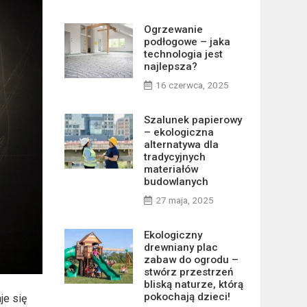
Ogrzewanie
podłogowe – jaka
technologia jest
najlepsza?
16 czerwca, 2025
Szalunek papierowy
– ekologiczna
alternatywa dla
tradycyjnych
materiałów
budowlanych
27 maja, 2025
Ekologiczny
drewniany plac
zabaw do ogrodu –
stwórz przestrzeń
bliską naturze, którą
pokochają dzieci!
je się