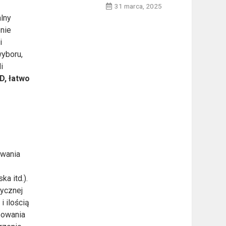
31 marca, 2025
alny
nie
i
wyboru,
i
D, łatwo
owania
a itd.).
tycznej
i ilością
bowania