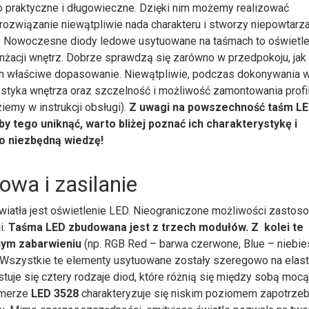
o praktyczne i długowieczne. Dzięki nim możemy realizować
rozwiązanie niewątpliwie nada charakteru i stworzy niepowtarz
 Nowoczesne diody ledowe usytuowane na taśmach to oświetle
nżacji wnętrz. Dobrze sprawdzą się zarówno w przedpokoju, jak 
st ich właściwe dopasowanie. Niewątpliwie, podczas dokonywania 
rystyka wnętrza oraz szczelność i możliwość zamontowania profil
emy w instrukcji obsługi).
Z uwagi na powszechność taśm LE
y tego uniknąć, warto bliżej poznać ich charakterystykę i
 o niezbędną wiedzę!
wa i zasilanie
światła jest oświetlenie LED. Nieograniczone możliwości zastos
i.
Taśma LED zbudowana jest z trzech modułów. Z kolei te
nym zabarwieniu
(np. RGB Red – barwa czerwone, Blue – niebiesk
. Wszystkie te elementy usytuowane zostały szeregowo na elas
je się cztery rodzaje diod, które różnią się między sobą mocą 
numerze
LED 3528
charakteryzuje się niskim poziomem zapotrze