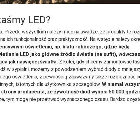
e taśmy LED?
a. Przede wszystkim należy mieć na uwadze, że produkty te róż
a ich funkcjonalność oraz praktyczność. Na wstępie należy okre
ntensywnym oświetleniu, np. blatu roboczego, gdzie będą
etlenie LED jako główne źródło światła (na sufit), wówcza
ca jak najwięcej światła.
Z kolei, gdy chcemy zamontować taś
bądź w sypialni, możemy z powodzeniem wybrać diody o mniejs
ego oświetlenia, z pewnością zauważymy także rozbieżność 
 innych, istotnych dla użytkownika szczegółów.
W niemal wszys
strony producenta, że żywotność diod wynosi 50 000 godzi
sze, tym mogą nie przetrwać wyznaczonego czasu. Bardzo częst