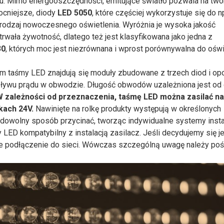
pu. Mimo energooszczędności, emitujące światło pozwala na two
ocniejsze, diody
LED 5050
, które częściej wykorzystuje się do n
 rodzaj nowoczesnego oświetlenia. Wyróżnia je wysoka jakość
trwała żywotność, dlatego też jest klasyfikowana jako jedna z
30
, których moc jest niezrównana i wprost porównywalna do oświ
 taśmy LED znajdują się moduły zbudowane z trzech diod i opo
ływu prądu w obwodzie. Długość obwodów uzależniona jest od 
W zależności od przeznaczenia, taśmę LED można zasilać n
dkach 24V.
Nawinięte na rolkę produkty występują w określonych
 dowolny sposób przycinać, tworząc indywidualne systemy insta
D kompatybilny z instalacją zasilacz. Jeśli decydujemy się j
e podłączenie do sieci. Wówczas szczególną uwagę należy poś