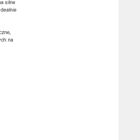
a silne
Idealnie
czne,
ch: na