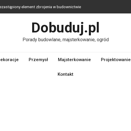
ezastąpiony element zbrojenia w budownictwie
– jaka technologia jest najlepsza?
Dobuduj.pl
ekologiczna alternatywa dla tradycyjnych materiałów budowlanych
plac zabaw do ogrodu – stwórz przestrzeń bliską naturze, którą
Porady budowlane, majsterkowanie, ogród
iowe wybrać?
ekoracje
Przemysł
Majsterkowanie
Projektowanie
Kontakt