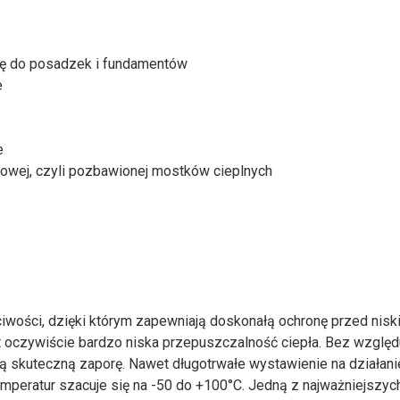
się do posadzek i fundamentów
e
e
iowej, czyli pozbawionej mostków cieplnych
iwości, dzięki którym zapewniają doskonałą ochronę przed niski
 oczywiście bardzo niska przepuszczalność ciepła. Bez względ
ą skuteczną zaporę. Nawet długotrwałe wystawienie na działani
temperatur szacuje się na -50 do +100°C. Jedną z najważniejszyc