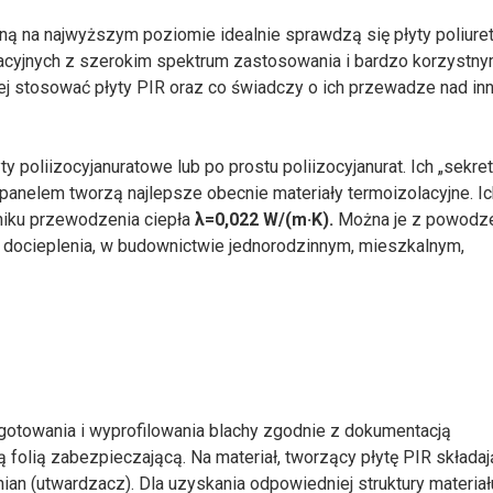
ną na najwyższym poziomie idealnie sprawdzą się płyty poliur
lacyjnych z szerokim spektrum zastosowania i bardzo korzystny
iej stosować płyty PIR oraz co świadczy o ich przewadze nad in
ty poliizocyjanuratowe lub po prostu poliizocyjanurat. Ich „sekre
 panelem tworzą najlepsze obecnie materiały termoizolacyjne. Ic
niku przewodzenia ciepła
λ=0,022 W/(m·K).
Można je z powodz
docieplenia, w budownictwie jednorodzinnym, mieszkalnym,
ygotowania i wyprofilowania blachy zgodnie z dokumentacją
 folią zabezpieczającą. Na materiał, tworzący płytę PIR składają
anian (utwardzacz). Dla uzyskania odpowiedniej struktury materia