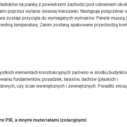
e składników na piankę z powietrzem zachodzi pod ciśnieniem oko
hami poprzez wylanie świeżej mieszanki. Następuje połączenie o
owa zostaje przycięta do wymaganych wymiarów. Panele muszą 
iednią temperaturę. Zanim zostaną spakowane przechodzą kont
stkich elementach konstrukcyjnych zarówno w środku budynków,
owaniu fundamentów, posadzek, tarasów, dachów (płaskich i
odowych, czy ścian wewnętrznych i zewnętrznych. Ponadto stosuj
 PIR, a innymi materiałami izolacyjnymi: