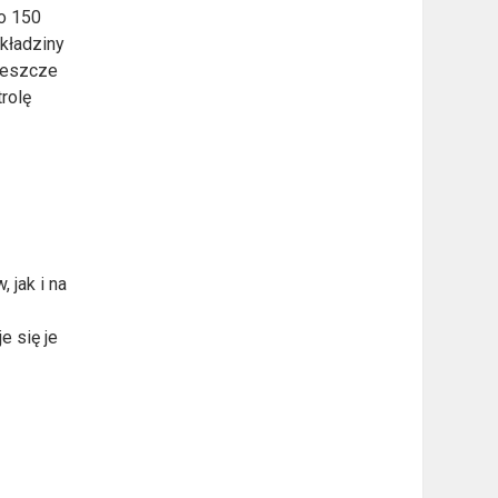
ło 150
kładziny
jeszcze
rolę
 jak i na
e się je