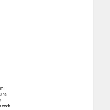
mi i
u na
e
h cech