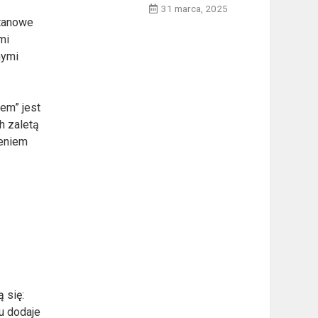
31 marca, 2025
etanowe
mi
nymi
tem” jest
h zaletą
eniem
 się:
łu dodaje