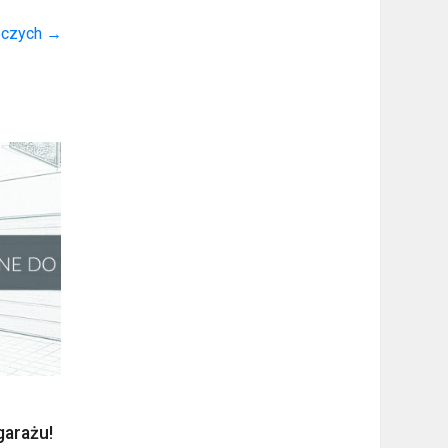
óczych
→
garażu!