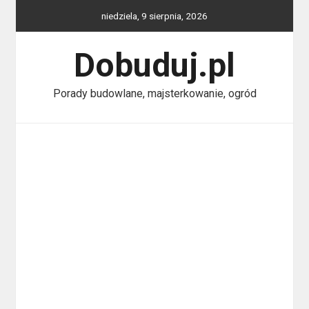
Skip
niedziela, 9 sierpnia, 2026
to
content
Dobuduj.pl
Porady budowlane, majsterkowanie, ogród