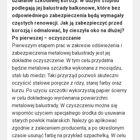
działanie szkodliwej korozji. W dużym stopniu
podlegają jej balustrady balkonowe, które bez
odpowiedniego zabezpieczenia będą wymagały
częstych renowacji. Jak ją zabezpieczyć przed
korozją i odmalować, by cieszyła oko na dłużej?
Po pierwszej – oczyszczanie
Pierwszym etapem prac w zakresie odświeżenia i
zabezpieczenia metalowej balustrady jest jej
dokładne oczyszczenie. W tym celu przydatna
będzie metalowa szczotka wykonana z mosiądzu,
stali lub miedzi. Taki przyrząd pozwoli skuteczni
oczyścić stalowe poręcze z rdzy, starej farby oraz
kurzu. Po użyciu szczotki wykorzystaj papier ścierny
w celu dokładnego wyrównania powierzchni
metalowej balustrady. W czyszczeniu można się
wspomóc użyciem specjalnego środka do usuwania
starych powłok malarskich. Należy go aplikować
zgodnie z zaleceniem producenta, a po określonym
czasie usunąć farbę na przykład szpachelką. W celu