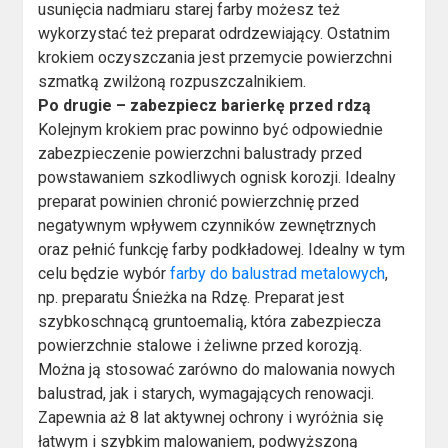
usunięcia nadmiaru starej farby możesz też
wykorzystać też preparat odrdzewiający. Ostatnim
krokiem oczyszczania jest przemycie powierzchni
szmatką zwilżoną rozpuszczalnikiem.
Po drugie – zabezpiecz barierkę przed rdzą
Kolejnym krokiem prac powinno być odpowiednie
zabezpieczenie powierzchni balustrady przed
powstawaniem szkodliwych ognisk korozji. Idealny
preparat powinien chronić powierzchnię przed
negatywnym wpływem czynników zewnętrznych
oraz pełnić funkcję farby podkładowej. Idealny w tym
celu będzie wybór
farby do balustrad metalowych
,
np. preparatu Śnieżka na Rdzę. Preparat jest
szybkoschnącą gruntoemalią, która zabezpiecza
powierzchnie stalowe i żeliwne przed korozją.
Można ją stosować zarówno do malowania nowych
balustrad, jak i starych, wymagających renowacji.
Zapewnia aż 8 lat aktywnej ochrony i wyróżnia się
łatwym i szybkim malowaniem, podwyższoną