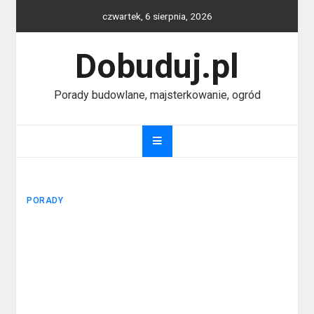
Skip
czwartek, 6 sierpnia, 2026
to
content
Dobuduj.pl
Porady budowlane, majsterkowanie, ogród
PORADY