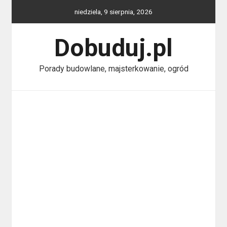
Skip
niedziela, 9 sierpnia, 2026
to
content
Dobuduj.pl
Porady budowlane, majsterkowanie, ogród