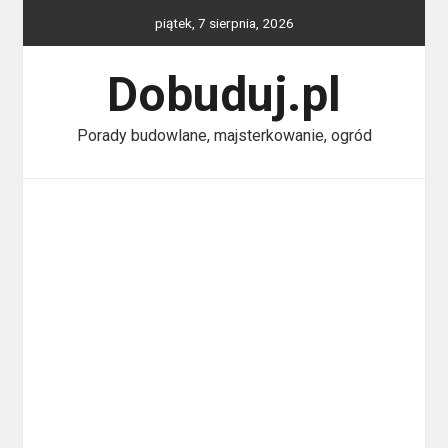
Skip
piątek, 7 sierpnia, 2026
to
content
Dobuduj.pl
Porady budowlane, majsterkowanie, ogród