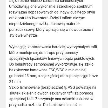
się ostatnio montaż balustrad samonośnych.
Umożliwiają one wykonanie szerokiego spektrum
rozwiązań dopasowanych do indywidualnego stylu
oraz potrzeb inwestora. Dzięki taflom niczym
niepodzielonego szkła, stanowią materiał
ponadczasowy, który wpisuje się w nowoczesne i
stylowe wnętrza.
Wymagają zastosowania bardziej wytrzymałych tafli,
które montuje się do stropu przy pomocy
specjalnych łączników liniowych bądź punktowych.
Do balustrady samonośnej wykorzystuje się szkło
bezpieczne hartowane ESG/VSG o minimalnej
grubości 13 mm, a najczęściej stosuje się najgrubsze
21 mm.
Szkło laminowane (bezpieczne) tj. VSG powstaje na
skutek sklejenia dwóch szklanych tafli za pomocą
specjalnej folii. Zatrzymuje ona odłamki szklane w
przypadku rozbicia. Do laminowania można