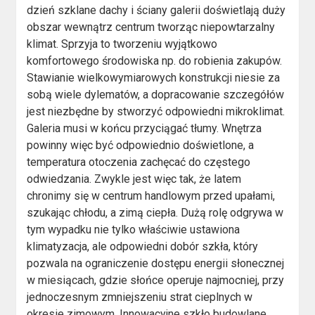
dzień szklane dachy i ściany galerii doświetlają duży
obszar wewnątrz centrum tworząc niepowtarzalny
klimat. Sprzyja to tworzeniu wyjątkowo
komfortowego środowiska np. do robienia zakupów.
Stawianie wielkowymiarowych konstrukcji niesie za
sobą wiele dylematów, a dopracowanie szczegółów
jest niezbędne by stworzyć odpowiedni mikroklimat.
Galeria musi w końcu przyciągać tłumy. Wnętrza
powinny więc być odpowiednio doświetlone, a
temperatura otoczenia zachęcać do częstego
odwiedzania. Zwykle jest więc tak, że latem
chronimy się w centrum handlowym przed upałami,
szukając chłodu, a zimą ciepła. Dużą rolę odgrywa w
tym wypadku nie tylko właściwie ustawiona
klimatyzacja, ale odpowiedni dobór szkła, który
pozwala na ograniczenie dostępu energii słonecznej
w miesiącach, gdzie słońce operuje najmocniej, przy
jednoczesnym zmniejszeniu strat cieplnych w
okresie zimowym. Innowacyjne szkło budowlane