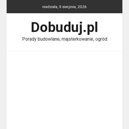
Skip
niedziela, 9 sierpnia, 2026
to
content
Dobuduj.pl
Porady budowlane, majsterkowanie, ogród