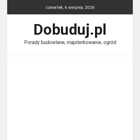
Skip
czwartek, 6 sierpnia, 2026
to
content
Dobuduj.pl
Porady budowlane, majsterkowanie, ogród