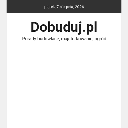
Skip
piątek, 7 sierpnia, 2026
to
content
Dobuduj.pl
Porady budowlane, majsterkowanie, ogród