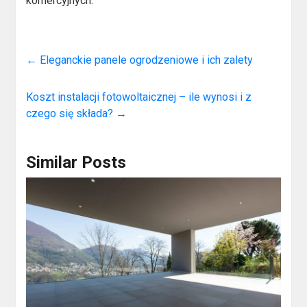
komercyjnych.
←
Eleganckie panele ogrodzeniowe i ich zalety
Koszt instalacji fotowoltaicznej – ile wynosi i z
czego się składa?
→
Similar Posts