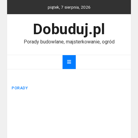
Skip
piątek, 7 sierpnia, 2026
to
content
Dobuduj.pl
Porady budowlane, majsterkowanie, ogród
PORADY