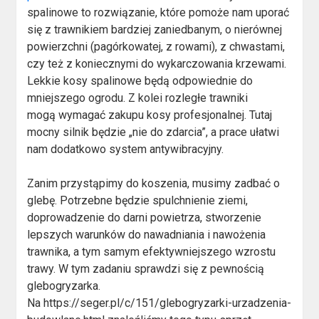
spalinowe to rozwiązanie, które pomoże nam uporać
się z trawnikiem bardziej zaniedbanym, o nierównej
powierzchni (pagórkowatej, z rowami), z chwastami,
czy też z koniecznymi do wykarczowania krzewami.
Lekkie kosy spalinowe będą odpowiednie do
mniejszego ogrodu. Z kolei rozległe trawniki
mogą wymagać zakupu kosy profesjonalnej. Tutaj
mocny silnik będzie „nie do zdarcia”, a prace ułatwi
nam dodatkowo system antywibracyjny.
Zanim przystąpimy do koszenia, musimy zadbać o
glebę. Potrzebne będzie spulchnienie ziemi,
doprowadzenie do darni powietrza, stworzenie
lepszych warunków do nawadniania i nawożenia
trawnika, a tym samym efektywniejszego wzrostu
trawy. W tym zadaniu sprawdzi się z pewnością
glebogryzarka.
Na https://seger.pl/c/151/glebogryzarki-urzadzenia-