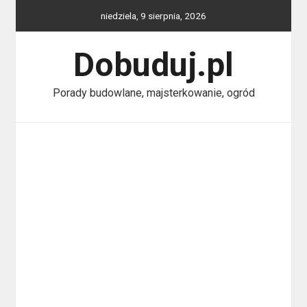
Skip
niedziela, 9 sierpnia, 2026
to
content
Dobuduj.pl
Porady budowlane, majsterkowanie, ogród