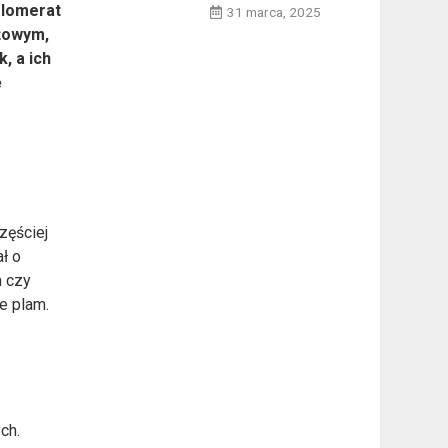
glomerat
31 marca, 2025
eżowym,
, a ich
ę
zęściej
ał o
m czy
e plam.
ch.