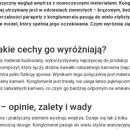
lasyczny wygląd wnętrza z nowoczesnymi materiałami. Kon
ciej utrzymany jest w odcieniach ziemistych – brązowym, b
salności parapety z konglomeratu pasują do wielu stylistyk
ie model, który spełnia jego oczekiwania. Czym wyróżnia si
jakie cechy go wyróżniają?
ły materiał budowlany, wykorzystywany najczęściej do produkcji
ompozyt, który łączy drobne kawałki naturalnego kamienia (najc
tóra pełni funkcję spoiwa. Wynikiem tego połączenia jest materi
ralny kamień. Konglomerat jest trwały, nie ulega łatwo pęknięcio
ż naturalnych kamieni, co czyni go bardziej odpornym na wnikani
 opinie, zalety i wady
 i praktyczny element wystroju wnętrza. Dzieje się tak z kilku
nością design. Konglomerat pasuje do wielu stylów aranżacyjny