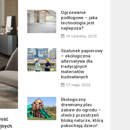
Ogrzewanie
podłogowe – jaka
technologia jest
najlepsza?
16 czerwca, 2025
Szalunek papierowy
– ekologiczna
alternatywa dla
tradycyjnych
materiałów
budowlanych
27 maja, 2025
Ekologiczny
drewniany plac
zabaw do ogrodu –
stwórz przestrzeń
wość
bliską naturze, którą
pokochają dzieci!
yjnych