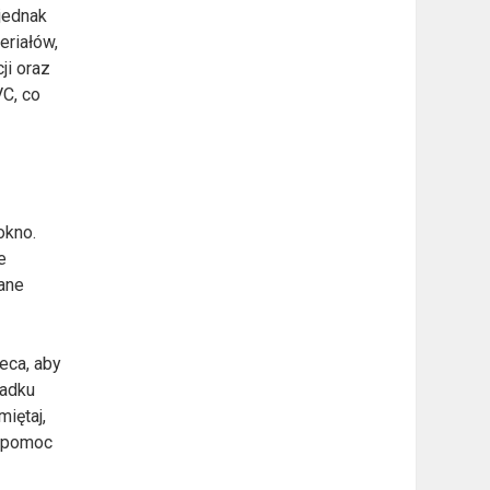
jednak
eriałów,
ji oraz
VC, co
okno.
e
nane
eca, aby
padku
iętaj,
a pomoc