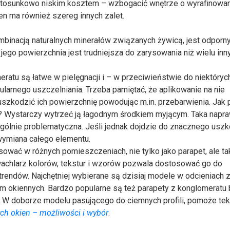
 stosunkowo niskim kosztem – wzbogacić wnętrze o wyrafinowan
en ma również szereg innych zalet.
binacją naturalnych minerałów związanych żywicą, jest odporn
a jego powierzchnia jest trudniejsza do zarysowania niż wielu inn
ratu są łatwe w pielęgnacji i – w przeciwieństwie do niektóryc
ularnego uszczelniania. Trzeba pamiętać, że aplikowanie na nie
uszkodzić ich powierzchnię powodując m.in. przebarwienia. Jak
u? Wystarczy wytrzeć ją łagodnym środkiem myjącym. Taka napr
ególnie problematyczna. Jeśli jednak dojdzie do znacznego usz
wymiana całego elementu.
ować w różnych pomieszczeniach, nie tylko jako parapet, ale ta
wachlarz kolorów, tekstur i wzorów pozwala dostosować go do
 trendów. Najchętniej wybierane są dzisiaj modele w odcieniach z
 okiennych. Bardzo popularne są też parapety z konglomeratu 
ur. W doborze modelu pasującego do ciemnych profili, pomoże te
ch okien – możliwości i wybór
.