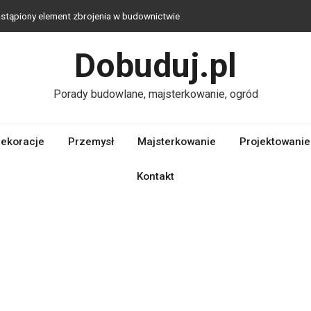
stąpiony element zbrojenia w budownictwie
aka technologia jest najlepsza?
Dobuduj.pl
logiczna alternatywa dla tradycyjnych materiałów budowlanych
c zabaw do ogrodu – stwórz przestrzeń bliską naturze, którą
Porady budowlane, majsterkowanie, ogród
we wybrać?
ekoracje
Przemysł
Majsterkowanie
Projektowanie
Kontakt