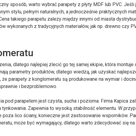
ny sposób, warto wybrać parapety z płyty MDF lub PVC. Jeśli 
m stylu, pełnym naturalnych, a jednocześnie praktycznych mat
Cena takiego parapetu zależy między innymi od miasta dystrybuc
ów wykonanych z tradycyjnych materiałów, jak np. drewno czy P
omeratu
a, dlatego najlepiej zlecić go tej samej ekipie, która montuje 
znają parametry produktów, dlatego wiedzą, jak uzyskać najlepsz
mu, że parapety z konglomeratu są produkowane na wymiar i doci
 sprawnie i bezproblemowo.
a pod parapetem jest czysta, sucha i pozioma. Firma Kapica zal
 tynkowania. Zapewnia to wysoką stabilność elementu. W przy
 poza lico ściany, konieczne jest zastosowanie wsporników. Pam
meratu, może być wymagający, dlatego warto zdecydować się n