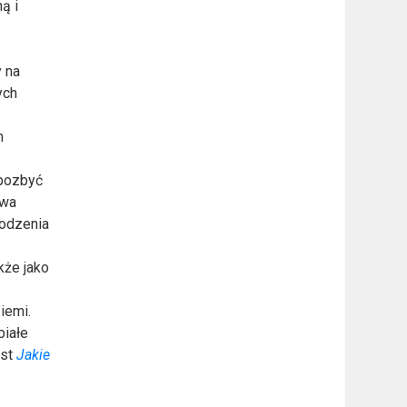
ą i
y na
ych
h
 pozbyć
awa
kodzenia
kże jako
iemi.
białe
kst
Jakie