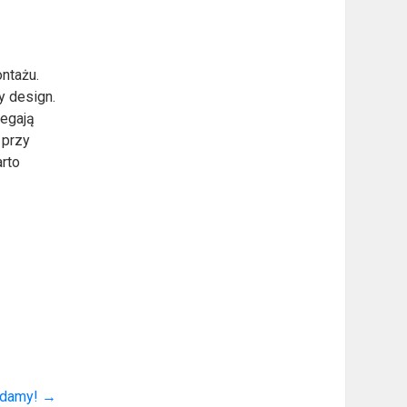
ontażu.
y design.
legają
 przy
arto
adamy!
→