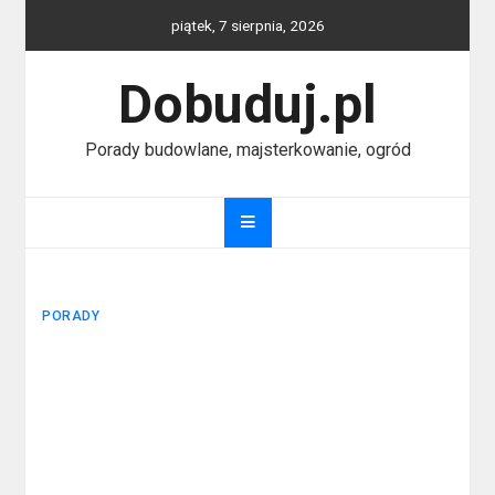
Skip
piątek, 7 sierpnia, 2026
to
content
Dobuduj.pl
Porady budowlane, majsterkowanie, ogród
PORADY