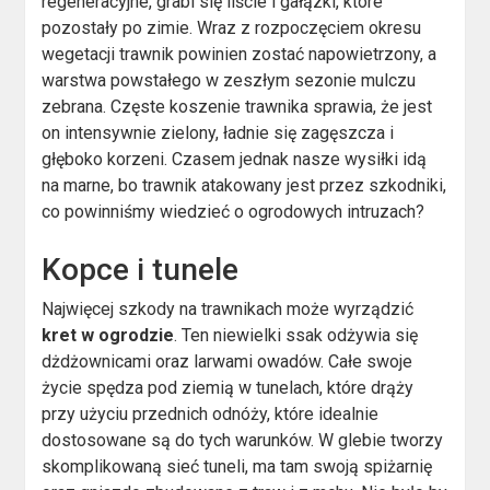
regeneracyjne, grabi się liście i gałązki, które
pozostały po zimie. Wraz z rozpoczęciem okresu
wegetacji trawnik powinien zostać napowietrzony, a
warstwa powstałego w zeszłym sezonie mulczu
zebrana. Częste koszenie trawnika sprawia, że jest
on intensywnie zielony, ładnie się zagęszcza i
głęboko korzeni. Czasem jednak nasze wysiłki idą
na marne, bo trawnik atakowany jest przez szkodniki,
co powinniśmy wiedzieć o ogrodowych intruzach?
Kopce i tunele
Najwięcej szkody na trawnikach może wyrządzić
kret w ogrodzie
. Ten niewielki ssak odżywia się
dżdżownicami oraz larwami owadów. Całe swoje
życie spędza pod ziemią w tunelach, które drąży
przy użyciu przednich odnóży, które idealnie
dostosowane są do tych warunków. W glebie tworzy
skomplikowaną sieć tuneli, ma tam swoją spiżarnię