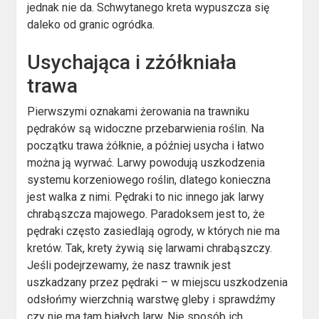
jednak nie da. Schwytanego kreta wypuszcza się
daleko od granic ogródka.
Usychająca i zżółkniała
trawa
Pierwszymi oznakami żerowania na trawniku
pędraków są widoczne przebarwienia roślin. Na
początku trawa żółknie, a później usycha i łatwo
można ją wyrwać. Larwy powodują uszkodzenia
systemu korzeniowego roślin, dlatego konieczna
jest walka z nimi. Pędraki to nic innego jak larwy
chrabąszcza majowego. Paradoksem jest to, że
pędraki często zasiedlają ogrody, w których nie ma
kretów. Tak, krety żywią się larwami chrabąszczy.
Jeśli podejrzewamy, że nasz trawnik jest
uszkadzany przez pędraki – w miejscu uszkodzenia
odsłońmy wierzchnią warstwę gleby i sprawdźmy
czy nie ma tam białych larw. Nie sposób ich