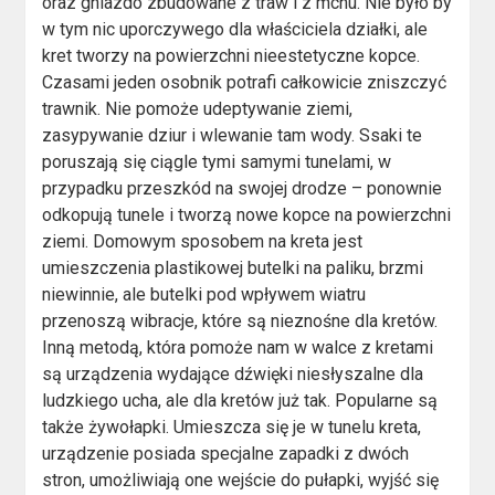
oraz gniazdo zbudowane z traw i z mchu. Nie było by
w tym nic uporczywego dla właściciela działki, ale
kret tworzy na powierzchni nieestetyczne kopce.
Czasami jeden osobnik potrafi całkowicie zniszczyć
trawnik. Nie pomoże udeptywanie ziemi,
zasypywanie dziur i wlewanie tam wody. Ssaki te
poruszają się ciągle tymi samymi tunelami, w
przypadku przeszkód na swojej drodze – ponownie
odkopują tunele i tworzą nowe kopce na powierzchni
ziemi. Domowym sposobem na kreta jest
umieszczenia plastikowej butelki na paliku, brzmi
niewinnie, ale butelki pod wpływem wiatru
przenoszą wibracje, które są nieznośne dla kretów.
Inną metodą, która pomoże nam w walce z kretami
są urządzenia wydające dźwięki niesłyszalne dla
ludzkiego ucha, ale dla kretów już tak. Popularne są
także żywołapki. Umieszcza się je w tunelu kreta,
urządzenie posiada specjalne zapadki z dwóch
stron, umożliwiają one wejście do pułapki, wyjść się