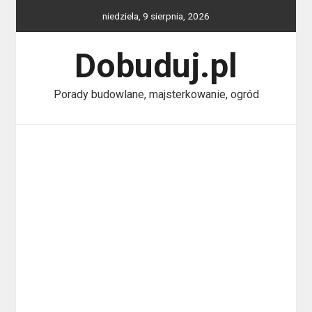
Skip
niedziela, 9 sierpnia, 2026
to
content
Dobuduj.pl
Porady budowlane, majsterkowanie, ogród