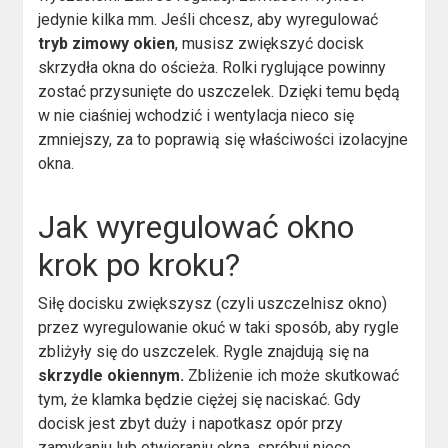
jedynie kilka mm. Jeśli chcesz, aby wyregulować
tryb zimowy okien
, musisz zwiększyć docisk
skrzydła okna do ościeża. Rolki ryglujące powinny
zostać przysunięte do uszczelek. Dzięki temu będą
w nie ciaśniej wchodzić i wentylacja nieco się
zmniejszy, za to poprawią się właściwości izolacyjne
okna.
Jak wyregulować okno
krok po kroku?
Siłę docisku zwiększysz (czyli uszczelnisz okno)
przez wyregulowanie okuć w taki sposób, aby rygle
zbliżyły się do uszczelek. Rygle znajdują się na
skrzydle okiennym.
Zbliżenie ich może skutkować
tym, że klamka będzie ciężej się naciskać. Gdy
docisk jest zbyt duży i napotkasz opór przy
zamykaniu lub otwieraniu okna, spróbuj nieco