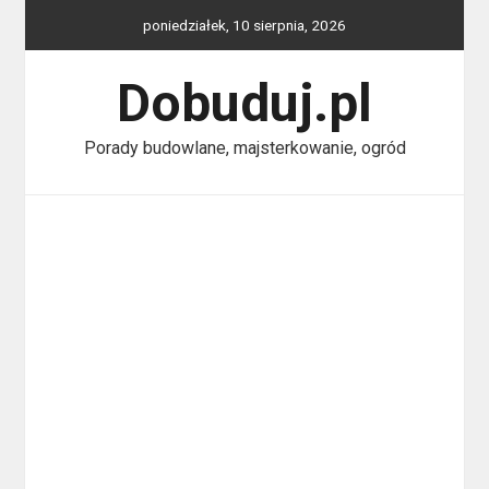
Skip
poniedziałek, 10 sierpnia, 2026
to
content
Dobuduj.pl
Porady budowlane, majsterkowanie, ogród