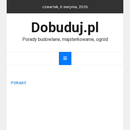
Skip
czwartek, 6 sierpnia, 2026
to
content
Dobuduj.pl
Porady budowlane, majsterkowanie, ogród
PORADY