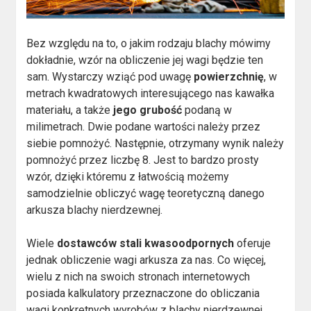
Bez względu na to, o jakim rodzaju blachy mówimy
dokładnie, wzór na obliczenie jej wagi będzie ten
sam. Wystarczy wziąć pod uwagę
powierzchnię
, w
metrach kwadratowych interesującego nas kawałka
materiału, a także
jego grubość
podaną w
milimetrach. Dwie podane wartości należy przez
siebie pomnożyć. Następnie, otrzymany wynik należy
pomnożyć przez liczbę 8. Jest to bardzo prosty
wzór, dzięki któremu z łatwością możemy
samodzielnie obliczyć wagę teoretyczną danego
arkusza blachy nierdzewnej.
Wiele
dostawców stali kwasoodpornych
oferuje
jednak obliczenie wagi arkusza za nas. Co więcej,
wielu z nich na swoich stronach internetowych
posiada kalkulatory przeznaczone do obliczania
wagi konkretnych wyrobów z blachy nierdzewnej.