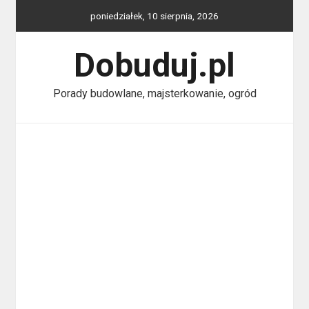
Skip
poniedziałek, 10 sierpnia, 2026
to
content
Dobuduj.pl
Porady budowlane, majsterkowanie, ogród