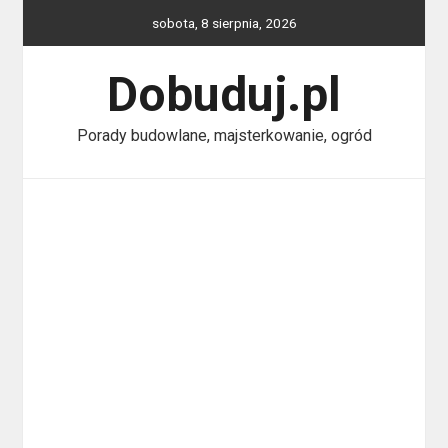
Skip
sobota, 8 sierpnia, 2026
to
content
Dobuduj.pl
Porady budowlane, majsterkowanie, ogród