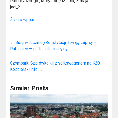
Patriotycznego", który odbędzie się 3 maja.
[ad_2]
Źródło wpisu
←
Bieg w rocznicę Konstytucji. Trwają zapisy –
Pabianice – portal informacyjny
Szymbark. Czołówka kii z volkswagenem na K20 –
Koscierski.info
→
Similar Posts