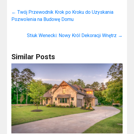
←
Twój Przewodnik Krok po Kroku do Uzyskania
Pozwolenia na Budowę Domu
Stiuk Wenecki: Nowy Król Dekoracji Wnętrz
→
Similar Posts