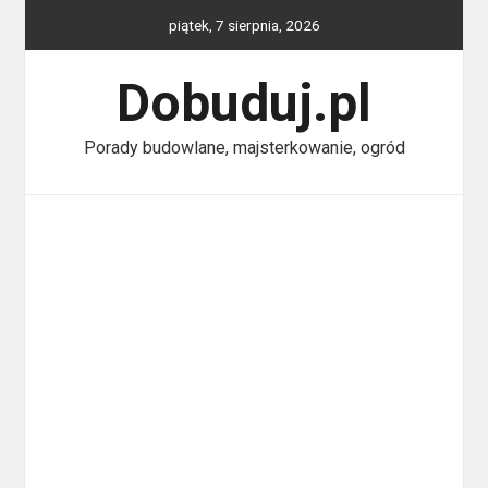
Skip
piątek, 7 sierpnia, 2026
to
content
Dobuduj.pl
Porady budowlane, majsterkowanie, ogród