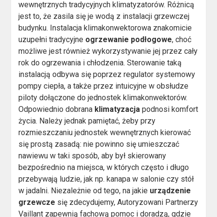
wewnętrznych tradycyjnych klimatyzatorów. Różnicą
jest to, że zasila się je wodą z instalacji grzewczej
budynku. Instalacja klimakonwektorowa znakomicie
uzupełni tradycyjne
ogrzewanie podłogowe
, choć
możliwe jest również wykorzystywanie jej przez cały
rok do ogrzewania i chłodzenia. Sterowanie taką
instalacją odbywa się poprzez regulator systemowy
pompy ciepła, a także przez intuicyjne w obsłudze
piloty dołączone do jednostek klimakonwektorów.
Odpowiednio dobrana
klimatyzacja
podnosi komfort
życia. Należy jednak pamiętać, żeby przy
rozmieszczaniu jednostek wewnętrznych kierować
się prostą zasadą: nie powinno się umieszczać
nawiewu w taki sposób, aby był skierowany
bezpośrednio na miejsca, w których często i długo
przebywają ludzie, jak np. kanapa w salonie czy stół
w jadalni. Niezależnie od tego, na jakie
urządzenie
grzewcze
się zdecydujemy, Autoryzowani Partnerzy
Vaillant zapewnią fachową pomoc i doradzą, gdzie