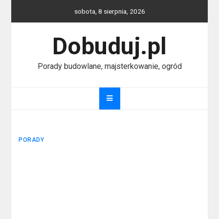
Skip
sobota, 8 sierpnia, 2026
to
content
Dobuduj.pl
Porady budowlane, majsterkowanie, ogród
PORADY